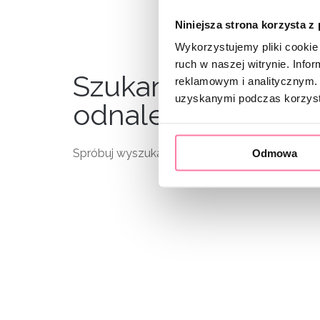
Niniejsza strona korzysta z
Wykorzystujemy pliki cookie 
ruch w naszej witrynie. Inf
Szukana strona nie
reklamowym i analitycznym. 
uzyskanymi podczas korzysta
odnaleziona.
Spróbuj wyszukać jeszcze raz lub
Odmowa
wroć do str