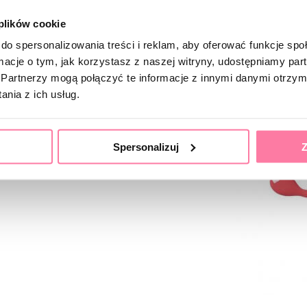
 plików cookie
do spersonalizowania treści i reklam, aby oferować funkcje sp
ormacje o tym, jak korzystasz z naszej witryny, udostępniamy p
 została
Partnerzy mogą połączyć te informacje z innymi danymi otrzym
nia z ich usług.
ony głównej
.
Spersonalizuj
Z