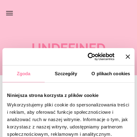
UNDEFINED
Zgoda
Szczegóły
O plikach cookies
Niniejsza strona korzysta z plików cookie
Szukana strona nie została
odnaleziona.
Wykorzystujemy pliki cookie do spersonalizowania treści
i reklam, aby oferować funkcje społecznościowe i
analizować ruch w naszej witrynie. Informacje o tym, jak
Spróbuj wyszukać jeszcze raz lub
wroć do strony głównej
.
korzystasz z naszej witryny, udostępniamy partnerom
społecznościowym, reklamowym i analitycznym.