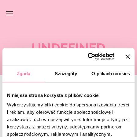
UNDEFINED
Zgoda
Szczegóły
O plikach cookies
Niniejsza strona korzysta z plików cookie
Szukana strona nie została
odnaleziona.
Wykorzystujemy pliki cookie do spersonalizowania treści
i reklam, aby oferować funkcje społecznościowe i
analizować ruch w naszej witrynie. Informacje o tym, jak
Spróbuj wyszukać jeszcze raz lub
wroć do strony głównej
.
korzystasz z naszej witryny, udostępniamy partnerom
społecznościowym, reklamowym i analitycznym.