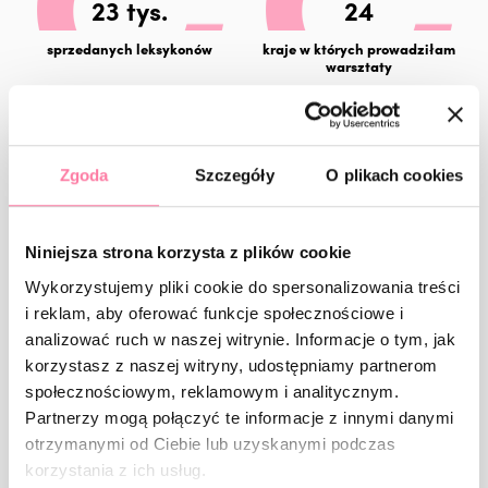
23 tys.
24
sprzedanych leksykonów
kraje w których prowadziłam
warsztaty
Paulina Pastuszak to wyrazista postać, zdecydowanie
przydająca kolorytu całej branży Beauty w Polsce.
Stanowcza w poglądach, często kontrowersyjna, pozostaje
Zgoda
Szczegóły
O plikach cookies
jedną z najlepiej ocenianych trenerek w kraju i za granicą.
Pasjonatka artystycznej stylizacji, menadżerka, specjalistka
komunikacji marketingowej w jednej osobie.
Niniejsza strona korzysta z plików cookie
Wykorzystujemy pliki cookie do spersonalizowania treści
Zwyciężczyni w konkursie BIZNESWOMAN ROKU w kategorii
„Biznes roku – przychód do 10 milionów złotych”.
i reklam, aby oferować funkcje społecznościowe i
analizować ruch w naszej witrynie. Informacje o tym, jak
Edukatorka szkoląca z zakresu stylizacji paznokci na 5
korzystasz z naszej witryny, udostępniamy partnerom
kontynentach, od Peru i USA, aż po Indie, Malediwy, Mauritius
społecznościowym, reklamowym i analitycznym.
czy Tajlandię.
Partnerzy mogą połączyć te informacje z innymi danymi
otrzymanymi od Ciebie lub uzyskanymi podczas
Współprowadząca program „Kosmetyczne rewolucje” w TVN
korzystania z ich usług.
Style.