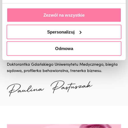
Właścicielka Akademii Online oferującej ponad 70 szkoleń z
Zezwól na wszystkie
zakresu Nail Design, prawa, BHP i zarządzania w branży
Beauty.
Spersonalizuj
Autorka bestsellerowych Leksykonów Stylizacji Paznokci
„Wyssane z palca®”; host serii podcastów o tym samym
Odmowa
tytule.
Doktorantka Gdańskiego Uniwersytetu Medycznego, biegła
sądowa, profilerka behawioralna, trenerka biznesu.