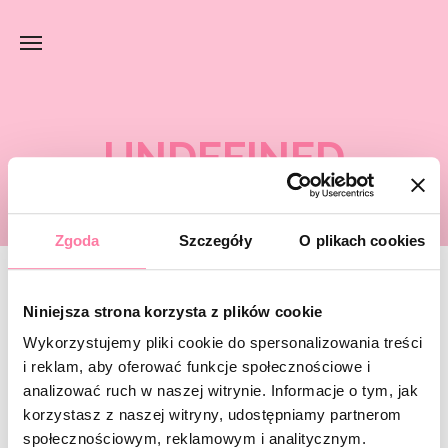
UNDEFINED
Zgoda
Szczegóły
O plikach cookies
Niniejsza strona korzysta z plików cookie
Szukana strona nie została
odnaleziona.
Wykorzystujemy pliki cookie do spersonalizowania treści
i reklam, aby oferować funkcje społecznościowe i
analizować ruch w naszej witrynie. Informacje o tym, jak
Spróbuj wyszukać jeszcze raz lub
wroć do strony głównej
.
korzystasz z naszej witryny, udostępniamy partnerom
społecznościowym, reklamowym i analitycznym.