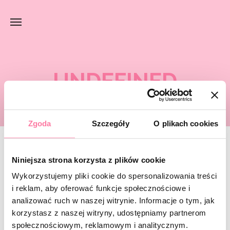
UNDEFINED
Zgoda
Szczegóły
O plikach cookies
Niniejsza strona korzysta z plików cookie
Szukana strona nie została
odnaleziona.
Wykorzystujemy pliki cookie do spersonalizowania treści
i reklam, aby oferować funkcje społecznościowe i
analizować ruch w naszej witrynie. Informacje o tym, jak
Spróbuj wyszukać jeszcze raz lub
wroć do strony głównej
.
korzystasz z naszej witryny, udostępniamy partnerom
społecznościowym, reklamowym i analitycznym.