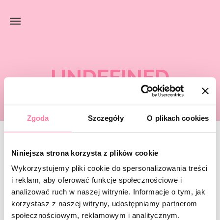
UNDEFINED
Zgoda
Szczegóły
O plikach cookies
Niniejsza strona korzysta z plików cookie
Szukana strona nie została
odnaleziona.
Wykorzystujemy pliki cookie do spersonalizowania treści
i reklam, aby oferować funkcje społecznościowe i
analizować ruch w naszej witrynie. Informacje o tym, jak
Spróbuj wyszukać jeszcze raz lub
wroć do strony głównej
.
korzystasz z naszej witryny, udostępniamy partnerom
społecznościowym, reklamowym i analitycznym.