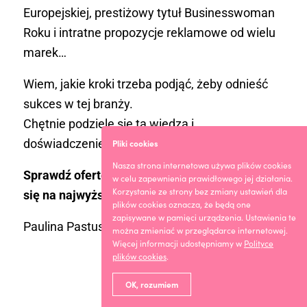
Europejskiej, prestiżowy tytuł Businesswoman
Roku i intratne propozycje reklamowe od wielu
marek…
Wiem, jakie kroki trzeba podjąć, żeby odnieść
sukces w tej branży.
Chętnie podzielę się tą wiedzą i
doświadczeniem.
Pliki cookies
Nasza strona internetowa używa plików cookies
Sprawdź ofertę szkoleń online i zacznij szkolić
w celu zapewnienia prawidłowego jej działania.
Korzystanie ze strony bez zmiany ustawień dla
się na najwyższym poziomie!
plików cookies oznacza, że będą one
zapisywane w pamięci urządzenia. Ustawienia te
Paulina Pastuszak
można zmieniać w przeglądarce internetowej.
Więcej informacji udostępniamy w
Polityce
plików cookies
.
OK, rozumiem