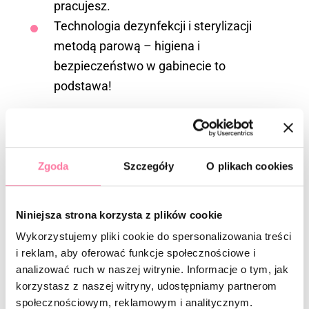
pracujesz.
Technologia dezynfekcji i sterylizacji
metodą parową – higiena i
bezpieczeństwo w gabinecie to
podstawa!
Kursy techniczne:
Zgoda
Szczegóły
O plikach cookies
Korekta, uzupełnienie i odnowa – praca z
odrostem i piękne odświeżenie stylizacji.
Bezinwazyjne usuwanie masy –
Niniejsza strona korzysta z plików cookie
zdejmowanie produktu bez uszkodzenia
Wykorzystujemy pliki cookie do spersonalizowania treści
i reklam, aby oferować funkcje społecznościowe i
paznokcia.
analizować ruch w naszej witrynie. Informacje o tym, jak
Idealny kwadrat – modelowanie kształtu
korzystasz z naszej witryny, udostępniamy partnerom
od A do Z.
społecznościowym, reklamowym i analitycznym.