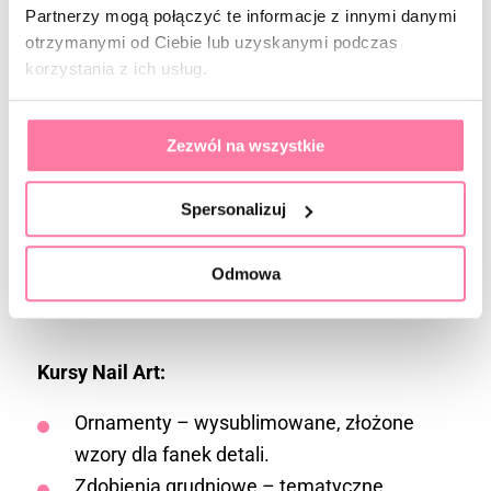
Migdał współczesny – elegancka, smukła
Partnerzy mogą połączyć te informacje z innymi danymi
forma, którą pokochają klientki.
otrzymanymi od Ciebie lub uzyskanymi podczas
korzystania z ich usług.
Cała prawda o górnych formach –
alternatywa dla klasycznego szablonu na
kilka sposobów.
Zezwól na wszystkie
Technika akrylożelowa – nowoczesny i
łatwy materiał do modelowania.
Spersonalizuj
Pałeczka ropy błękitnej? Usuń ją sama! –
Nie musisz już odsyłać klientek do
Odmowa
podologa
Kursy Nail Art:
Ornamenty – wysublimowane, złożone
wzory dla fanek detali.
Zdobienia grudniowe – tematyczne