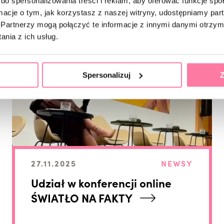
do spersonalizowania treści i reklam, aby oferować funkcje sp
ormacje o tym, jak korzystasz z naszej witryny, udostępniamy p
Partnerzy mogą połączyć te informacje z innymi danymi otrzym
nia z ich usług.
Spersonalizuj
Z
27.11.2025
NEWSY
Udział w konferencji online
ŚWIATŁO NA FAKTY