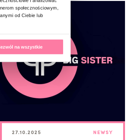
ołecznościowe i analizować
artnerom społecznościowym,
anymi od Ciebie lub
ezwól na wszystkie
27.10.2025
NEWSY