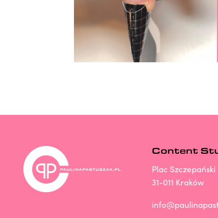
Content St
Plac Szczepański 
31-011 Kraków
info@paulinapast