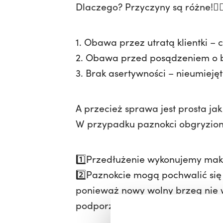
Dlaczego? Przyczyny są różne!🤦🏽‍
1. Obawa przez utratą klientki – c
2. Obawa przed posądzeniem o b
3. Brak asertywności – nieumieję
A przecież sprawa jest prosta jak
W przypadku paznokci obgryzio
1️⃣Przedłużenie wykonujemy maks
2️⃣Paznokcie mogą pochwalić si
ponieważ nowy wolny brzeg nie wi
podporze”.