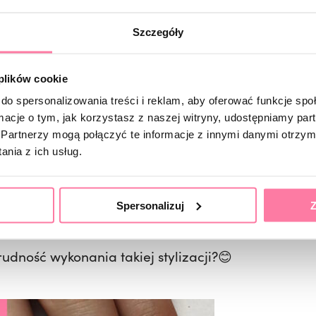
my szablon podłożony roboczo, demonstracyjnie! Ni
Szczegóły
k!) wolny brzeg – dlatego forma jeszcze nie przyle
obrze dwa elementy których zawsze uczę w kontekś
 plików cookie
do spersonalizowania treści i reklam, aby oferować funkcje sp
ormacje o tym, jak korzystasz z naszej witryny, udostępniamy p
Partnerzy mogą połączyć te informacje z innymi danymi otrzym
o prostego wolnego brzegu) by nie trzeba było baw
nia z ich usług.
go brzegu.
sprawia, że paznokcie będą smukłe i zgrabne, a w
Spersonalizuj
Z
rudność wykonania takiej stylizacji?😊