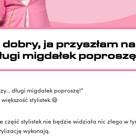
 dobry, ja przyszłam n
ługi migdałek poproszę
azy… długi migdałek poproszę!”
większość stylistek.😄
 część stylistek nie będzie widziała nic złego w t
ylizację wykonają.