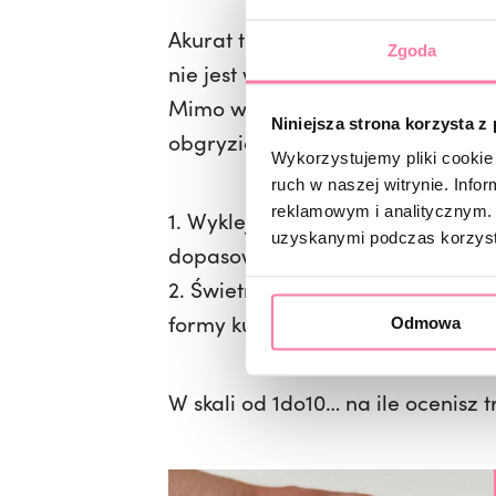
Akurat tutaj na zdjęciach widzi
Zgoda
nie jest wyrównany i skrócony (ta
Mimo wszystko widać tu bardzo d
Niniejsza strona korzysta z
obgryzionych:
Wykorzystujemy pliki cookie 
ruch w naszej witrynie. Inf
reklamowym i analitycznym. 
1. Wyklejenie formy na prosto (d
uzyskanymi podczas korzysta
dopasowania się do tegoż wolne
2. Świetne cięcie boczne które 
formy ku górze.
Odmowa
W skali od 1do10… na ile ocenisz t