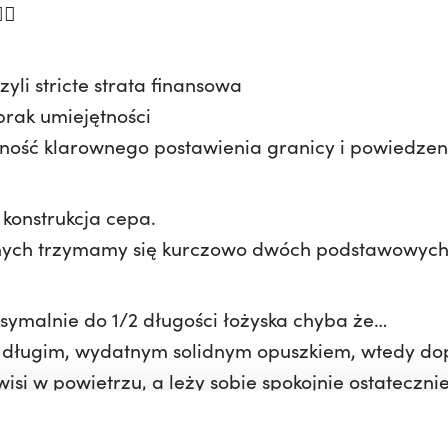
♀️
zyli stricte strata finansowa
rak umiejętności
tność klarownego postawienia granicy i powiedzen
 konstrukcja cepa.
nych trzymamy się kurczowo dwóch podstawowych
ymalnie do 1/2 długości łożyska chyba że…
ę długim, wydatnym solidnym opuszkiem, wtedy do
si w powietrzu, a leży sobie spokojnie ostatecznie