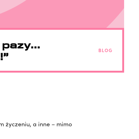
a pazy…
BLOG
!”
ym życzeniu, a inne – mimo