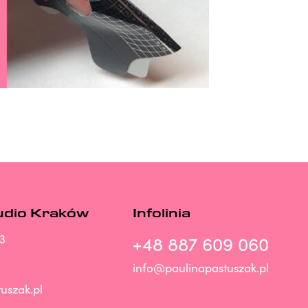
udio Kraków
Infolinia
3
+48 887 609 060
info@paulinapastuszak.pl
uszak.pl