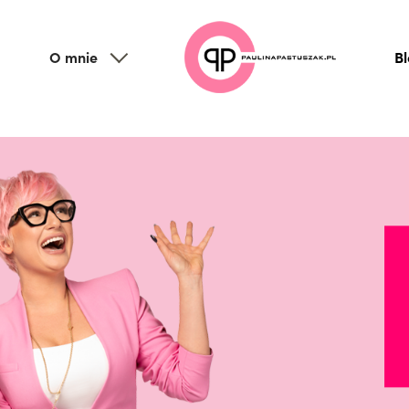
O mnie
B