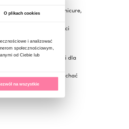
e jest wykonany pełen manicure,
O plikach cookies
ga idealnie.
cie rekonstrukcji paznokci
ołecznościowe i analizować
artnerom społecznościowym,
anymi od Ciebie lub
ić się w cięcie nożyczkami dla
ydatne fałdy nie będą wypychać
ezwól na wszystkie