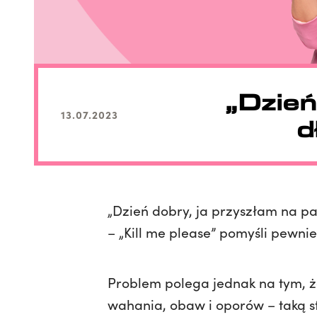
„Dzień
13.07.2023
d
„Dzień dobry, ja przyszłam na p
– „Kill me please” pomyśli pewnie 
Problem polega jednak na tym, że
wahania, obaw i oporów – taką st