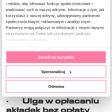
Prezesa GUS na podstawie przepisów o
i reklam, aby oferować funkcje społecznościowe i
analizować ruch w naszej witrynie. Informacje o tym, jak
emeryturach i rentach z FUS obowiązującego na
korzystasz z naszej witryny, udostępniamy partnerom
dzień złożenia wniosku.
społecznościowym, reklamowym i analitycznym.
Partnerzy mogą połączyć te informacje z innymi danymi
otrzymanymi od Ciebie lub uzyskanymi podczas
Samozatrudnieni rozliczający się w formie karty
korzystania z ich usług.
podatkowej, którzy korzystają ze zwolnienia z
podatku VAT, otrzymają świadczenie postojowe
w wysokości 1300 zł.
Zezwól na wszystkie
Spersonalizuj
Infografika – śwadczenie postojowe – karta
podatkowa (pdf 1,1mb)
Odmowa
· Ulga w opłacaniu
składek bez opłaty