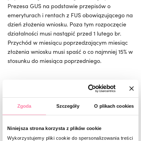
Prezesa GUS na podstawie przepisów o
emeryturach i rentach z FUS obowiązującego na
dzień złożenia wniosku. Poza tym rozpoczęcie
działalności musi nastąpić przed 1 lutego br.
Przychód w miesiącu poprzedzającym miesiąc
złożenia wniosku musi spaść o co najmniej 15% w
stosunku do miesiąca poprzedniego.
Nie trzeba zawieszać działalności, ale
świadczenie przysługuje także
samozatrudnionym, którzy zawiesili ją po 31
Zgoda
Szczegóły
O plikach cookies
stycznia br. jeżeli przychód z tej działalności z
poprzedniego miesiąca nie przekroczył 300%
przeciętnego miesięcznego wynagrodzenia z
Niniejsza strona korzysta z plików cookie
poprzedniego kwartału ogłoszonego przez
Wykorzystujemy pliki cookie do spersonalizowania treści