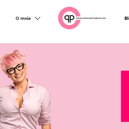
O mnie
B