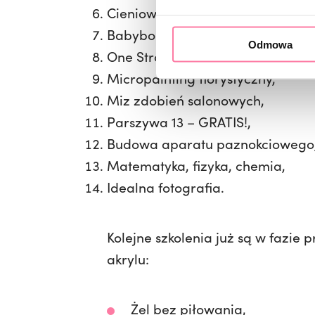
Cieniowanie i ombre lakierami 
Babyboomer na 5 sposobów,
Odmowa
One Stroke lvl 1,
Micropainting florystyczny,
Miz zdobień salonowych,
Parszywa 13 – GRATIS!,
Budowa aparatu paznokciowego
Matematyka, fizyka, chemia,
Idealna fotografia.
Kolejne szkolenia już są w fazie 
akrylu:
Żel bez piłowania,