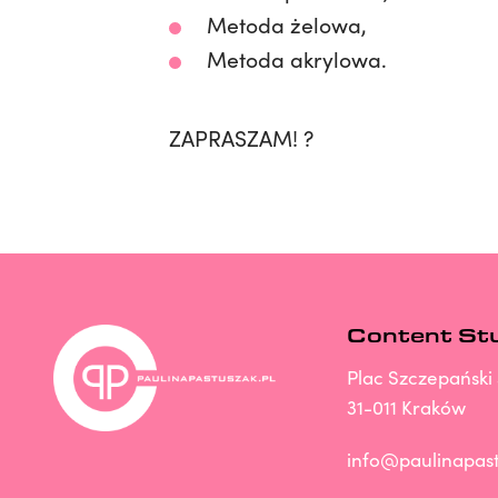
Metoda żelowa,
Metoda akrylowa.
ZAPRASZAM! ?
Content St
Plac Szczepański 
31-011 Kraków
info@paulinapast