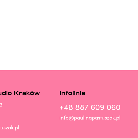
udio Kraków
Infolinia
3
+48 887 609 060
info@paulinapastuszak.pl
uszak.pl