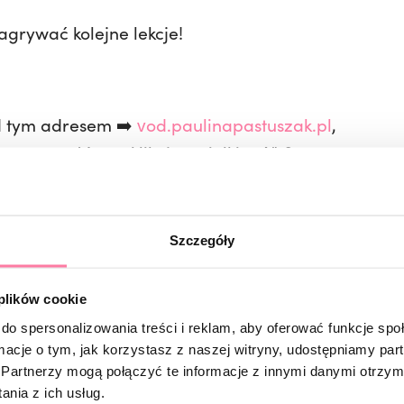
grywać kolejne lekcje!
d tym adresem ➡️
vod.paulinapastuszak.pl
,
z stronę główna klikając wielkie „A”. ?
ie 14 aktywnych kursów – w tym jeden darmowy!
Szczegóły
 plików cookie
do spersonalizowania treści i reklam, aby oferować funkcje sp
i kwadrat,
ormacje o tym, jak korzystasz z naszej witryny, udostępniamy p
Partnerzy mogą połączyć te informacje z innymi danymi otrzym
cure bezcążkowy Deep Gel Manicure,
nia z ich usług.