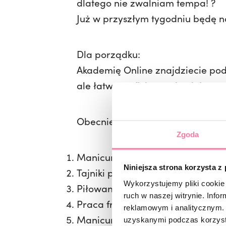
dlatego nie zwalniam tempa! ?
Już w przyszłym tygodniu będę na
Dla porządku:
Akademię Online znajdziecie po
ale łatwo traficie też do niej prze
Obecnie na platformie znajdziec
Zgoda
Manicure hybrydowy,
Niniejsza strona korzysta z
Tajniki pracy na szablonach,
Wykorzystujemy pliki cookie 
Piłowanie – migdał współczesny 
ruch w naszej witrynie. Inf
Praca frezarką od A do Z,
reklamowym i analitycznym. 
Manicure kombinowany vs. mani
uzyskanymi podczas korzysta