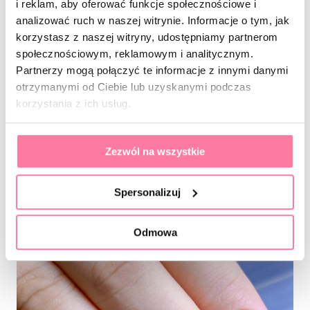
i reklam, aby oferować funkcje społecznościowe i
Co o tym myślisz? Czy paznokcie naprawdę
analizować ruch w naszej witrynie. Informacje o tym, jak
mogą „mówić”, czy to kolejna internetowa
korzystasz z naszej witryny, udostępniamy partnerom
społecznościowym, reklamowym i analitycznym.
bzdura?
Partnerzy mogą połączyć te informacje z innymi danymi
Czy może pierwszy raz w życiu o tym słyszysz?
otrzymanymi od Ciebie lub uzyskanymi podczas
korzystania z ich usług.
Jedno jest pewne: niebieski na paznokciach to
kolor, który zawsze robi wrażenie – czy mówi coś
Zezwól na wszystkie
światu, czy nie. 💙
Spersonalizuj
Odmowa