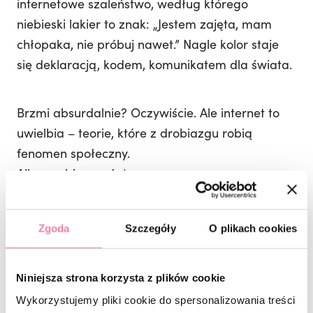
internetowe szaleństwo, według którego
niebieski lakier to znak: „Jestem zajęta, mam
chłopaka, nie próbuj nawet.” Nagle kolor staje
się deklaracją, kodem, komunikatem dla świata.
Brzmi absurdalnie? Oczywiście. Ale internet to
uwielbia – teorie, które z drobiazgu robią
fenomen społeczny.
Albo problem z du*y.
I dlatego mam do Was pytanko: czy klientki
Zgoda
Szczegóły
O plikach cookies
naprawdę częściej wybierają niebieski przez tę
teorię, czy może my, stylistki, po prostu kochamy
Niniejsza strona korzysta z plików cookie
wciągać trendy w nasze prace?
Wykorzystujemy pliki cookie do spersonalizowania treści