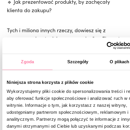
🔹 Jak prezentować produkty, by zachęcały
klienta do zakupu?
Tych i miliona innych rzeczy, dowiesz się z
nowego podcastu „Wyssane z palca” – „Ekspert
– nie handlarz, czyli jak prowadzić sprzedaż w
salonie Beauty”.
Zgoda
Szczegóły
O plikach
Ten podcast polecamy przesłuchać kilkukrotnie!
Niniejsza strona korzysta z plików cookie
Następnym razem zanotować, przemyśleć i
Wykorzystujemy pliki cookie do spersonalizowania treści i r
wdrożyć wszystkie rady, które się w nim
aby oferować funkcje społecznościowe i analizować ruch w 
znalazły!
witrynie. Informacje o tym, jak korzystasz z naszej witryny,
Tu nie ma wymówek! Zarabiaj więcej!
udostępniamy partnerom społecznościowym, reklamowym i
analitycznym. Partnerzy mogą połączyć te informacje z inn
danymi otrzymanymi od Ciebie lub uzyskanymi podczas kor
Link do podcastu: