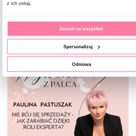
z ich usług.
https://open.spotify.com/episode/4vCwhb5Fbx8gP
si=LSrln3HERTqXlhc2_gKrWg
Zezwól na wszystkie
Spersonalizuj
Odmowa