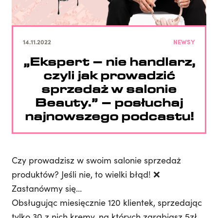
14.11.2022
NEWSY
„Ekspert – nie handlarz,
czyli jak prowadzić
sprzedaż w salonie
Beauty.” – posłuchaj
najnowszego podcastu!
Czy prowadzisz w swoim salonie sprzedaż
produktów? Jeśli nie, to wielki błąd! ❌
Zastanówmy się…
Obsługując miesięcznie 120 klientek, sprzedając
tylko 30 z nich kremy, na których zarabiasz 5zł