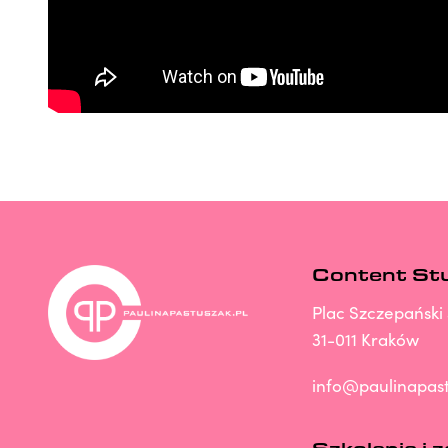
Content St
Plac Szczepański 
31-011 Kraków
info@paulinapast
Szkolenia i 