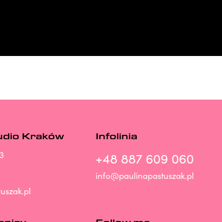
udio Kraków
Infolinia
3
+48 887 609 060
info@paulinapastuszak.pl
uszak.pl
zapisy
Follow me