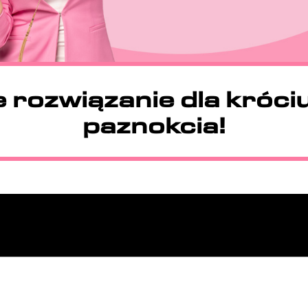
e rozwiązanie dla króci
paznokcia!