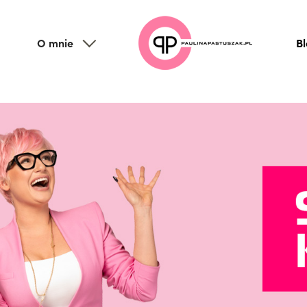
O mnie
B