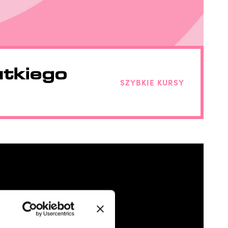
utkiego
SZYBKIE KURSY