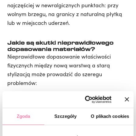
najczęściej w newralgicznych punktach: przy
wolnym brzegu, na granicy z naturalną płytką
lub w miejscach uderzeń.
Jakie są skutki nieprawidłowego
dopasowania materiałów?
Nieprawidłowe dopasowanie właściwości
fizycznych między nową warstwą a starą
stylizacją może prowadzić do szeregu
problemów:
utraty przyczepności,
powstawania pęknięć i odprysków,
Zgoda
Szczegóły
O plikach cookies
rozwarstwienia stylizacji,
zmniejszenia trwałości całego manicure.