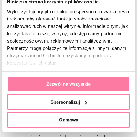
Niniejsza strona korzysta z plików cookie
Wykorzystujemy pliki cookie do spersonalizowania treści
i reklam, aby oferować funkcje społecznościowe i
Szczególnie narażone są miejsca, które
analizować ruch w naszej witrynie. Informacje o tym, jak
codziennie poddawane są obciążeniom
korzystasz z naszej witryny, udostępniamy partnerom
mechanicznym – np. brzegi paznokcia lub strefa
społecznościowym, reklamowym i analitycznym.
apexu. Dlatego przy każdej naprawie tak ważna
Partnerzy mogą połączyć te informacje z innymi danymi
jest analiza nie tylko rodzaju uszkodzenia, ale
otrzymanymi od Ciebie lub uzyskanymi podczas
korzystania z ich usług.
również wieku stylizacji i typu użytych wcześniej
produktów.
Zezwól na wszystkie
Jakie praktyki zwiększają trwałość
naprawy?
Spersonalizuj
Aby naprawa uszkodzonego paznokcia była
skuteczna:
Odmowa