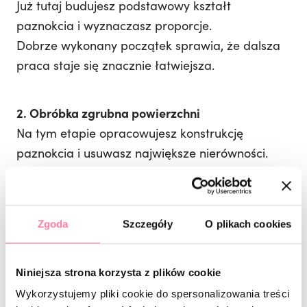
Już tutaj budujesz podstawowy kształt
paznokcia i wyznaczasz proporcje.
Dobrze wykonany początek sprawia, że dalsza
praca staje się znacznie łatwiejsza.
2. Obróbka zgrubna powierzchni
Na tym etapie opracowujesz konstrukcję
paznokcia i usuwasz największe nierówności.
To moment techniczny – tutaj liczy się kontrola
ruchów i odpowiednie prowadzenie pilnika.
Zgoda
Szczegóły
O plikach cookies
3. Obróbka kształtująca powierzchnię
To etap, który decyduje o smukłości i elegancji
Niniejsza strona korzysta z plików cookie
stylizacji.
Wykorzystujemy pliki cookie do spersonalizowania treści
Właśnie tutaj tworzysz perfekcyjną linię światła,