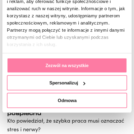
i reklam, aby oferować funkcje społecznościowe i
odpowiednią architekturę i lekkość paznokcia.
analizować ruch w naszej witrynie. Informacje o tym, jak
To różnica między przeciętną stylizacją a
korzystasz z naszej witryny, udostępniamy partnerom
efektem premium.
społecznościowym, reklamowym i analitycznym.
Partnerzy mogą połączyć te informacje z innymi danymi
otrzymanymi od Ciebie lub uzyskanymi podczas
4. Dopieszczenie kształtu wolnego brzegu
korzystania z ich usług.
Na końcu wykonujesz wyłącznie detale.
Bez chaosu. Bez przypadkowych poprawek. Bez
Zezwól na wszystkie
niszczenia wcześniej wypracowanego kształtu.
To etap finalnego wygładzenia i nadania
Spersonalizuj
stylizacji perfekcyjnego wykończenia.
Odmowa
Szybka praca nie oznacza
pośpiechu
Kto powiedział, że szybka praca musi oznaczać
stres i nerwy?