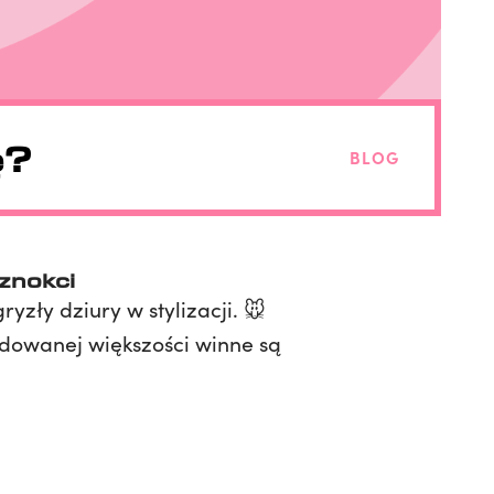
ę?
BLOG
aznokci
yzły dziury w stylizacji. 🐭
dowanej większości winne są