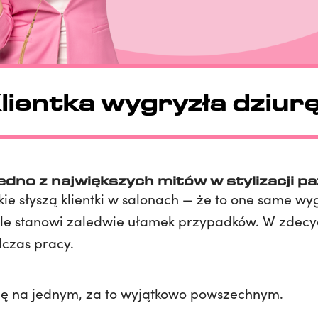
lientka wygryzła dziur
jedno z największych mitów w stylizacji p
kie słyszą klientki w salonach — że to one same wygr
ale stanowi zaledwie ułamek przypadków. W zdecy
czas pracy.
ę się na jednym, za to wyjątkowo powszechnym.