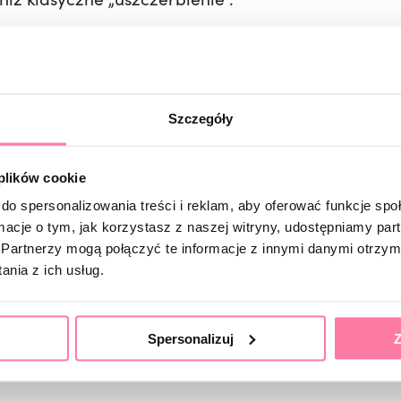
domość
awne podłożenie szablonu oraz precyzyjna praca 
afiać.
Szczegóły
tia techniki.
 plików cookie
do spersonalizowania treści i reklam, aby oferować funkcje sp
ormacje o tym, jak korzystasz z naszej witryny, udostępniamy p
prowadzą do uszkodzeń
Partnerzy mogą połączyć te informacje z innymi danymi otrzym
n.
nia z ich usług.
ii wzrostu.
 pod paznokciem.
Spersonalizuj
Z
ej płytce.