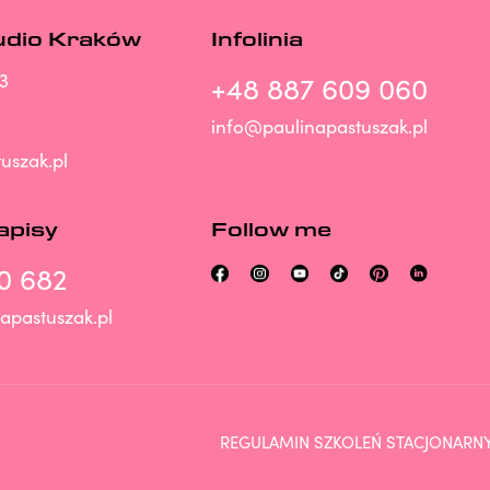
udio Kraków
Infolinia
3
+48 887 609 060
info@paulinapastuszak.pl
uszak.pl
zapisy
Follow me
0 682
apastuszak.pl
REGULAMIN SZKOLEŃ STACJONARN