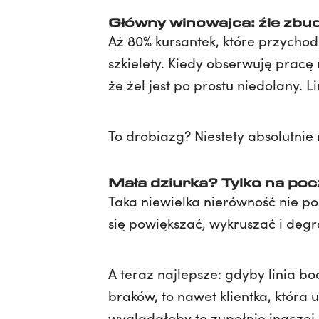
Główny winowajca: źle zbu
Aż 80% kursantek, które przycho
szkielety. Kiedy obserwuję prac
że żel jest po prostu niedolany.
To drobiazg? Niestety absolutnie 
Mała dziurka? Tylko na po
Taka niewielka nierówność nie p
się powiększać, wykruszać i degr
A teraz najlepsze: gdyby linia 
braków, to nawet klientka, która
wyglądałoby to zupełnie inaczej 