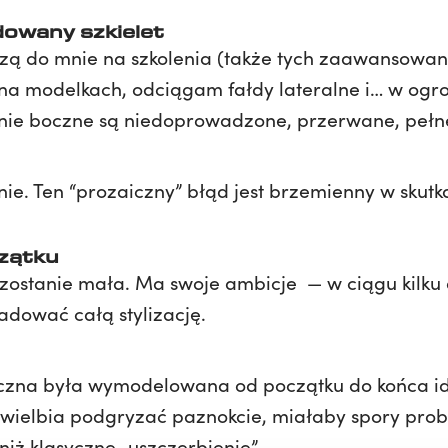
dowany szkielet
dzą do mnie na szkolenia (także tych zaawansowan
ę na modelkach, odciągam fałdy lateralne i… w ogr
 Linie boczne są niedoprowadzone, przerwane, peł
nie. Ten “prozaiczny” błąd jest brzemienny w skutk
czątku
ozostanie mała. Ma swoje ambicje — w ciągu kilku
adować całą stylizację.
boczna była wymodelowana od początku do końca i
 uwielbia podgryzać paznokcie, miałaby spory prob
niż klasyczne „uszczerbienie”.