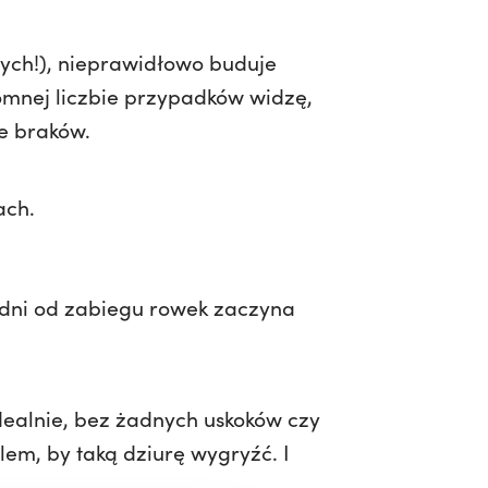
ych!), nieprawidłowo buduje
omnej liczbie przypadków widzę,
ne braków.
ach.
 dni od zabiegu rowek zaczyna
dealnie, bez żadnych uskoków czy
lem, by taką dziurę wygryźć. I