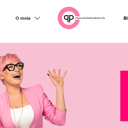
O mnie
B