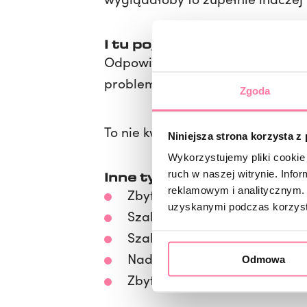
I tu pojawia się dobra wia
Odpowiedni dobór produktu, popr
problemy przestaną Ci się przytr
Zgoda
To nie kwestia szczęścia — to kwes
Niniejsza strona korzysta z
Wykorzystujemy pliki cookie 
ruch w naszej witrynie. Inf
Inne typowe błędy, które 
reklamowym i analitycznym. 
Zbyt mocno zaciśnięty szablo
uzyskanymi podczas korzysta
Szablon niedochodzący do lin
Szablon osadzony zbyt nisko
Nadmierne piłowanie.
Odmowa
Zbyt twardy produkt na miękki