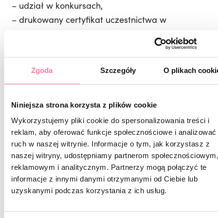
– udział w konkursach,
– drukowany certyfikat uczestnictwa w
Kongresie i giftpack z niespodziankami,
– lunch w czasie obu dni Kongresu,
– dostęp do zamkniętej grupy na platformie
Zgoda
Szczegóły
O plikach cooki
Facebook, na której Kongres będzie
transmitowany na żywo, materiał video będzie
zapisany na grupie przez miesiąc, będziesz
Niniejsza strona korzysta z plików cookie
mogła wrócić do wykładów i odtworzyć
Wykorzystujemy pliki cookie do spersonalizowania treści i
zapisany materiał w ciągu miesiąca (30 dni
reklam, aby oferować funkcje społecznościowe i analizować
ruch w naszej witrynie. Informacje o tym, jak korzystasz z
kalendarzowych) od zakończenia Kongresu!
naszej witryny, udostępniamy partnerom społecznościowym
– Extra! Dowolny kurs z Akademii Online Pauliny
reklamowym i analitycznym. Partnerzy mogą połączyć te
Pastuszak za 1 zł!
informacje z innymi danymi otrzymanymi od Ciebie lub
uzyskanymi podczas korzystania z ich usług.
⭐️Wejściówka 249zł online: