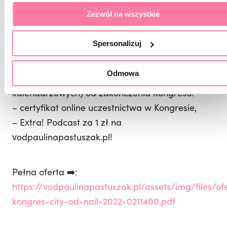
– dostęp do zamkniętej grupy na platformie
Zezwól na wszystkie
Facebook, na której Kongres będzie
transmitowany na żywo, materiał video będzie
Spersonalizuj
zapisany na grupie przez miesiąc, będziesz
mogła wrócić do wykładów i odtworzyć
Odmowa
zapisany materiał w ciągu miesiąca (30 dni
kalendarzowych) od zakończenia Kongresu!
– certyfikat online uczestnictwa w Kongresie,
– Extra! Podcast za 1 zł na
vodpaulinapastuszak.pl!
Pełna oferta ➡️:
https://vodpaulinapastuszak.pl/assets/img/files/of
kongres-city-od-nail-2022-0211400.pdf