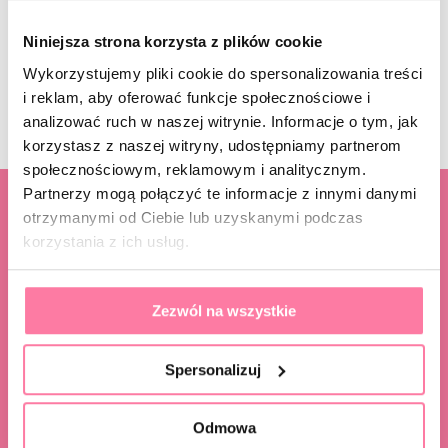
Niniejsza strona korzysta z plików cookie
Wykorzystujemy pliki cookie do spersonalizowania treści
i reklam, aby oferować funkcje społecznościowe i
analizować ruch w naszej witrynie. Informacje o tym, jak
korzystasz z naszej witryny, udostępniamy partnerom
społecznościowym, reklamowym i analitycznym.
Partnerzy mogą połączyć te informacje z innymi danymi
otrzymanymi od Ciebie lub uzyskanymi podczas
korzystania z ich usług.
Zezwól na wszystkie
Content Studio Kraków
Spersonalizuj
Plac Szczepański 3
31-011 Kraków
Odmowa
info@paulinapastuszak.pl