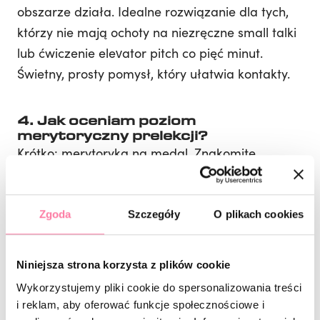
obszarze działa. Idealne rozwiązanie dla tych,
którzy nie mają ochoty na niezręczne small talki
lub ćwiczenie elevator pitch co pięć minut.
Świetny, prosty pomysł, który ułatwia kontakty.
4. Jak oceniam poziom
merytoryczny prelekcji?
Krótko: merytoryka na medal. Znakomite
wystąpienia, aktualne dane, praktyczne
wskazówki i konkretne przykłady – bez
przesadnej autopromocji, za to z wartością,
Zgoda
Szczegóły
O plikach cookies
którą można od razu wdrożyć. Żałuję, że
mogłam być tylko jeden dzień – bo wygląda na
Niniejsza strona korzysta z plików cookie
to, że pozostałe prelekcje były równie mocne.
Wykorzystujemy pliki cookie do spersonalizowania treści
i reklam, aby oferować funkcje społecznościowe i