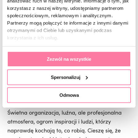
5. Co znalazłam w konferencyjnej
analizować ruch w naszej witrynie. Informacje o tym, jak
biblioteczce?
korzystasz z naszej witryny, udostępniamy partnerom
Biblioteczka marzeń! Półki pełne książek
społecznościowym, reklamowym i analitycznym.
Partnerzy mogą połączyć te informacje z innymi danymi
związanych z technologią, marketingiem, UX i
otrzymanymi od Ciebie lub uzyskanymi podczas
rozwojem osobistym. Można było przeglądać,
korzystania z ich usług.
inspirować się i oczywiście – kupić, jeśli któraś
pozycja wyjątkowo przyciągnęła uwagę. Dla
Zezwól na wszystkie
kogoś, kto kocha książki tak jak ja, to była
prawdziwa gratka. I spokojnie – mogłabym tam
Spersonalizuj
spędzić pół dnia.
Odmowa
Dlaczego warto było pojawić się na
Mobile Trends?
Świetna organizacja, luźna, ale profesjonalna
atmosfera, ogrom inspiracji i ludzi, którzy
naprawdę kochają to, co robią. Cieszę się, że