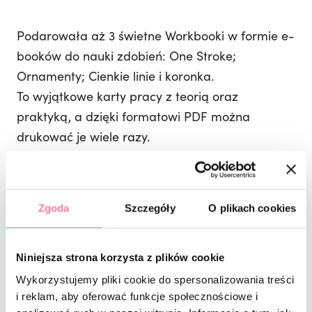
Podarowała aż 3 świetne Workbooki w formie e-
booków do nauki zdobień: One Stroke;
Ornamenty; Cienkie linie i koronka.
To wyjątkowe karty pracy z teorią oraz
praktyką, a dzięki formatowi PDF można
drukować je wiele razy.
Dobry Plan – Beauty organizer (letnia edycja) –
czyli multifunkcyjny segregator z kalendarzem,
Zgoda
Szczegóły
O plikach cookies
organizerem i planerem w jednym!
Niniejsza strona korzysta z plików cookie
Audyt Social Media: Jak się wybić ponad
Wykorzystujemy pliki cookie do spersonalizowania treści
konkurencję? Jak dać się poznać światu? A
i reklam, aby oferować funkcje społecznościowe i