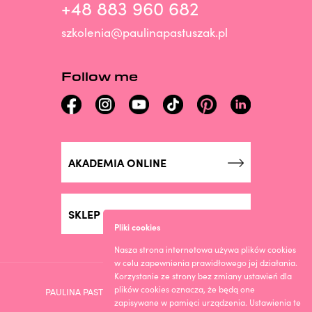
+48 883 960 682
szkolenia@paulinapastuszak.pl
Follow me
AKADEMIA ONLINE
SKLEP ONLINE
Pliki cookies
Nasza strona internetowa używa plików cookies
w celu zapewnienia prawidłowego jej działania.
Korzystanie ze strony bez zmiany ustawień dla
plików cookies oznacza, że będą one
PAULINA PASTUSZAK © 2023. DESIGN BY ROOGMEDIA
zapisywane w pamięci urządzenia. Ustawienia te