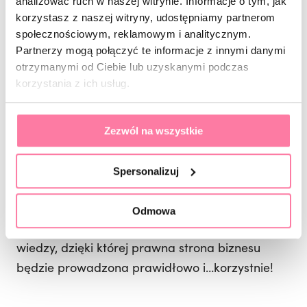
przynajmniej dzielnicy? Jak zaprezentować
analizować ruch w naszej witrynie. Informacje o tym, jak
korzystasz z naszej witryny, udostępniamy partnerom
światu, że jesteś najlepszą stylistką w mieście?
społecznościowym, reklamowym i analitycznym.
Odpowiedź jest prosta❗️Za pomocą kanałów
Partnerzy mogą połączyć te informacje z innymi danymi
społecznościowych. Paulina pokazała jak
otrzymanymi od Ciebie lub uzyskanymi podczas
zacząć kreować w internecie i/lub co można
korzystania z ich usług.
zmienić w dotychczasowych działaniach, aby
przynosiły zamierzone efekty!
Zezwól na wszystkie
Pakiet wzorów dokumentów prawnych dla
Spersonalizuj
stylistów oraz pracodawców od PCS Cognito.
Dzięki komentarzom zamieszczonym przez
Odmowa
Prawnika w dokumentach jest spora dawka
wiedzy, dzięki której prawna strona biznesu
będzie prowadzona prawidłowo i…korzystnie!