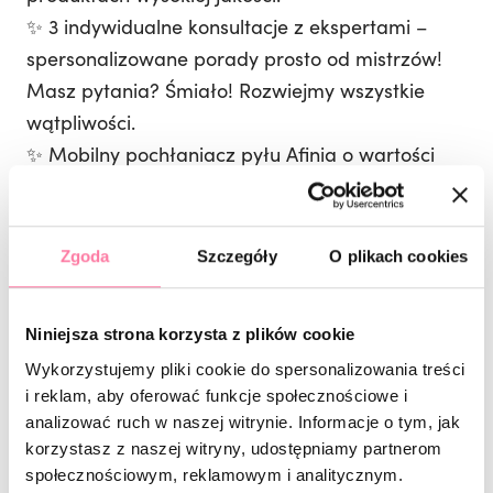
✨ 3 indywidualne konsultacje z ekspertami –
spersonalizowane porady prosto od mistrzów!
Masz pytania? Śmiało! Rozwiejmy wszystkie
wątpliwości.
✨ Mobilny pochłaniacz pyłu Afinia o wartości
1199 zł – dla najlepszej absolwentki!
✨ 3 nagrody specjalne od Semilac – dla tych,
którzy błyszczą najbardziej! 💫
Zgoda
Szczegóły
O plikach cookies
Czego chcieć więcej? No właśnie nie wiem…
Niniejsza strona korzysta z plików cookie
Masz już podane na tacy gotowe rozwiązanie
Wykorzystujemy pliki cookie do spersonalizowania treści
na biznes, karierę i ścieżkę zawodową, która
i reklam, aby oferować funkcje społecznościowe i
pozwoli Ci nie tylko realizować się w pracy, ale
analizować ruch w naszej witrynie. Informacje o tym, jak
korzystasz z naszej witryny, udostępniamy partnerom
także i poza nią. Wystarczy tylko podjąć
społecznościowym, reklamowym i analitycznym.
działanie. To co, widzimy się na kolejnej edycji