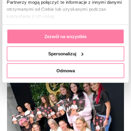
Partnerzy mogą połączyć te informacje z innymi danymi
szkoły półrocznej? 😉
otrzymanymi od Ciebie lub uzyskanymi podczas
korzystania z ich usług.
A poniżej pamiątkowe fotki z dziewczynami z
grupy GWIAZDEK i FARCIAREK! 🥰
Zezwól na wszystkie
Spersonalizuj
Odmowa