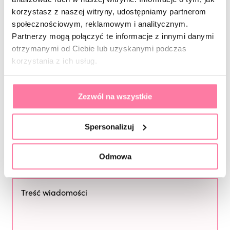
korzystasz z naszej witryny, udostępniamy partnerom
Skontaktuj się z nami, a z przyjemnością doradzimy i
społecznościowym, reklamowym i analitycznym.
odpowiemy na wszystkie pytania!
Partnerzy mogą połączyć te informacje z innymi danymi
otrzymanymi od Ciebie lub uzyskanymi podczas
korzystania z ich usług.
Zezwól na wszystkie
Spersonalizuj
Odmowa