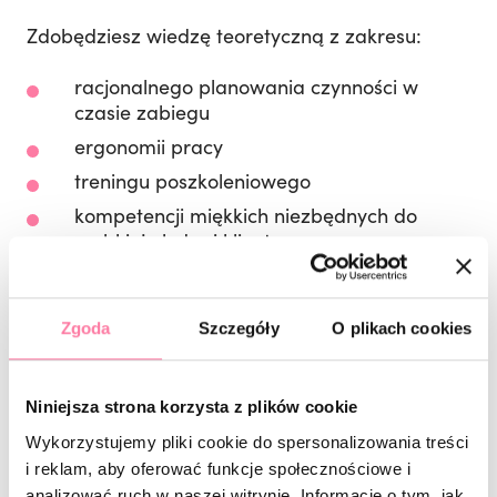
Zdobędziesz wiedzę teoretyczną z zakresu:
racjonalnego planowania czynności w
czasie zabiegu
ergonomii pracy
treningu poszkoleniowego
kompetencji miękkich niezbędnych do
szybkiej obsługi klienta
Praca na dłoni modelki – paznokcie pokryte
Zgoda
Szczegóły
O plikach cookies
masą.
Niniejsza strona korzysta z plików cookie
Wykorzystujemy pliki cookie do spersonalizowania treści
MASZ
PYTANIA?
i reklam, aby oferować funkcje społecznościowe i
analizować ruch w naszej witrynie. Informacje o tym, jak