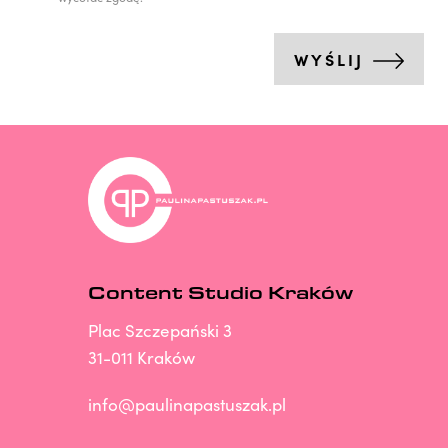
WYŚLIJ
Content Studio Kraków
Plac Szczepański 3
31-011 Kraków
info@paulinapastuszak.pl