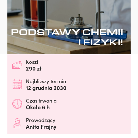
PODSTAWY CHEMII
I FIZYKI!
Koszt
290 zł
Najbliższy termin
12 grudnia 2030
Czas trwania
Około 6 h
Prowadzący
Anita Frajny