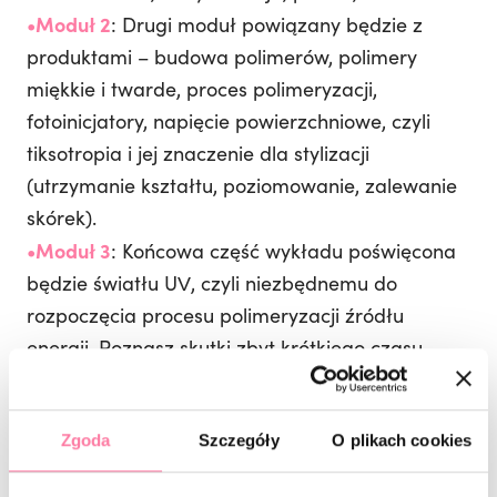
•Moduł 2
: Drugi moduł powiązany będzie z
produktami – budowa polimerów, polimery
miękkie i twarde, proces polimeryzacji,
fotoinicjatory, napięcie powierzchniowe, czyli
tiksotropia i jej znaczenie dla stylizacji
(utrzymanie kształtu, poziomowanie, zalewanie
skórek).
•Moduł 3
: Końcowa część wykładu poświęcona
będzie światłu UV, czyli niezbędnemu do
rozpoczęcia procesu polimeryzacji źródłu
energii. Poznasz skutki zbyt krótkiego czasu
dostarczania energii, zbyt niskiej energii, a także
za dużej energii. Moc lampy czy rozmieszczenie
ledów mają znaczenie! Nie zabraknie także
Zgoda
Szczegóły
O plikach cookies
kontrowersyjnego tematu, jakim jest wpływ