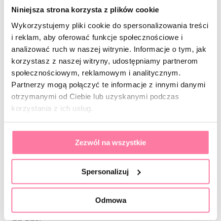
promieni UV na nasze zdrowie.
Niniejsza strona korzysta z plików cookie
Wykorzystujemy pliki cookie do spersonalizowania treści
Dlaczego to szkolenie jest dla Ciebie?
i reklam, aby oferować funkcje społecznościowe i
Bo każda profesjonalistka powinna wiedzieć, jak
analizować ruch w naszej witrynie. Informacje o tym, jak
działają produkty, których używa, i co tak
korzystasz z naszej witryny, udostępniamy partnerom
naprawdę dzieje się na paznokciu podczas
społecznościowym, reklamowym i analitycznym.
Partnerzy mogą połączyć te informacje z innymi danymi
stylizacji. Dzięki tej wiedzy będziesz działać
otrzymanymi od Ciebie lub uzyskanymi podczas
pewniej, szybciej i bez błędów – Twoje stylizacje
korzystania z ich usług.
wejdą na zupełnie nowy poziom!
Zapraszam na kurs!
Zezwól na wszystkie
Nie pozwól, by Twoja praca była dziełem
przypadku. Zainwestuj w siebie i swoją wiedzę,
Spersonalizuj
która odróżni Cię od innych stylistek.
Odmowa
Twoja przyszłość zaczyna się od wiedzy. Dołącz