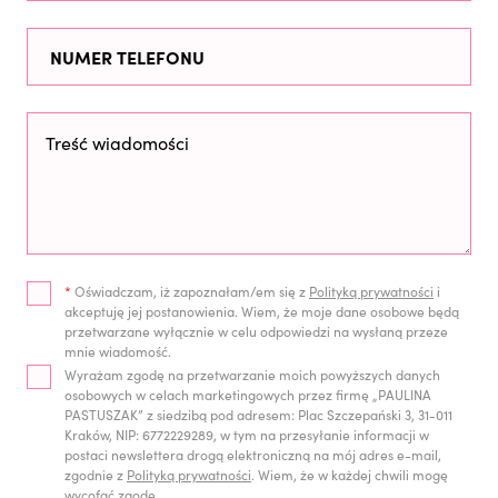
*
Oświadczam, iż zapoznałam/em się z
Polityką prywatności
i
akceptuję jej postanowienia. Wiem, że moje dane osobowe będą
przetwarzane wyłącznie w celu odpowiedzi na wysłaną przeze
mnie wiadomość.
Wyrażam zgodę na przetwarzanie moich powyższych danych
osobowych w celach marketingowych przez firmę „PAULINA
PASTUSZAK” z siedzibą pod adresem: Plac Szczepański 3, 31-011
Kraków, NIP: 6772229289, w tym na przesyłanie informacji w
postaci newslettera drogą elektroniczną na mój adres e-mail,
zgodnie z
Polityką prywatności
. Wiem, że w każdej chwili mogę
wycofać zgodę.