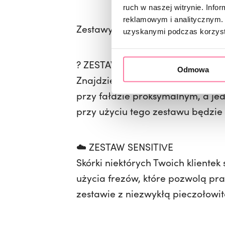
ruch w naszej witrynie. Inf
reklamowym i analitycznym. 
Zestawy wyraźnie różnią się 
uzyskanymi podczas korzysta
? ZESTAW MAGIC
Odmowa
Znajdziecie w nim frezy z węglika
przy fałdzie proksymalnym, a jed
przy użyciu tego zestawu będzie
☁️ ZESTAW SENSITIVE
Skórki niektórych Twoich klient
użycia frezów, które pozwolą p
zestawie z niezwykłą pieczołowit