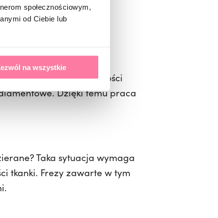
artnerom społecznościowym,
anymi od Ciebie lub
zy niesamowite zestawy:
ezwól na wszystkie
zrogowaceń i niedoskonałości
y diamentowe. Dzięki temu praca
adzierane? Taka sytuacja wymaga
́ci tkanki. Frezy zawarte w tym
i.