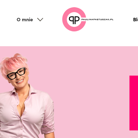
O mnie
B