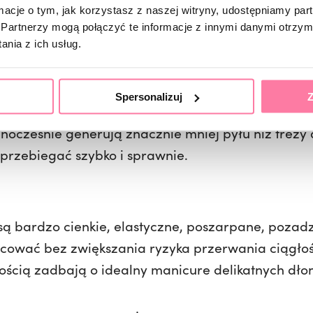
ormacje o tym, jak korzystasz z naszej witryny, udostępniamy p
Partnerzy mogą połączyć te informacje z innymi danymi otrzym
przeznaczeniem. Pozwólcie, że przedstawię Wam tr
nia z ich usług.
Spersonalizuj
Z
 spiekanego, które nie mają litości dla nabłonka, 
nocześnie generują znacznie mniej pyłu niż frez
 przebiegać szybko i sprawnie.
ek są bardzo cienkie, elastyczne, poszarpane, poz
racować bez zwiększania ryzyka przerwania ciągłos
ością zadbają o idealny manicure delikatnych dłon