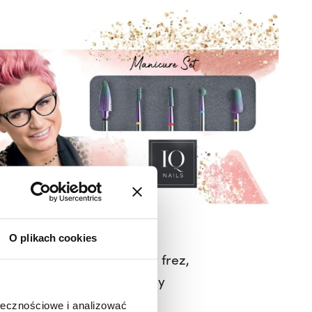
O plikach cookies
, znajdziecie innowacyjny frez,
ształt frezu został poddany
roces frezowania.
ołecznościowe i analizować