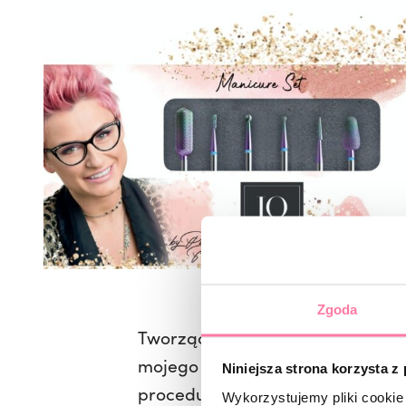
Zgoda
Tworząc zestawy trzeba było zadb
mojego projektu, stworzony wspól
Niniejsza strona korzysta z
procedurze patentowej, a jego 
Wykorzystujemy pliki cookie 