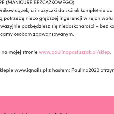
RE (MANICURE BEZCĄŻKOWEGO)
ków cążek, a i nożyczki do skórek kompletnie d
̨ potrzebę nieco głębszej ingerencji w rejon wał
wazyjnie pozbędziesz się niedoskonałości – bez ko
polecamy osobom zaawansowanym.
e na mojej stronie
www.paulinapastuszak.pl/sklep
.
klepie www.iqnails.pl z hasłem: Paulina2020 otrzy