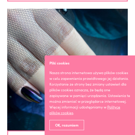
Pliki cookies
Nasza strona internetowa używa plików cookies
w celu zapewnienia prawidłowego jej działania.
Korzystanie ze strony bez zmiany ustawień dla
plików cookies oznacza, że będą one
zapisywane w pamięci urządzenia. Ustawienia te
można zmieniać w przeglądarce internetowej.
Więcej informacji udostępniamy w
Polityce
plików cookies
.
OK, rozumiem