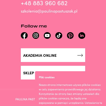
+48 883 960 682
szkolenia@paulinapastuszak.pl
Follow me
AKADEMIA ONLINE
SKLEP ONLINE
Pliki cookies
Nasza strona internetowa używa plików cookies
w celu zapewnienia prawidłowego jej działania.
Korzystanie ze strony bez zmiany ustawień dla
plików cookies oznacza, że będą one
PAULINA PASTUSZAK © 2023. DESIGN BY ROOGMEDIA
zapisywane w pamięci urządzenia. Ustawienia te