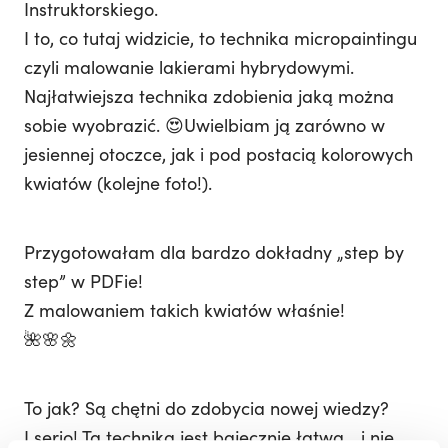
Instruktorskiego.
I to, co tutaj widzicie, to technika micropaintingu
czyli malowanie lakierami hybrydowymi.
Najłatwiejsza technika zdobienia jaką można
sobie wyobrazić. 😍Uwielbiam ją zarówno w
jesiennej otoczce, jak i pod postacią kolorowych
kwiatów (kolejne foto!).
Przygotowałam dla bardzo dokładny „step by
step” w PDFie!
Z malowaniem takich kwiatów właśnie!
🌺🌸🌼
To jak? Są chętni do zdobycia nowej wiedzy?
I serio! Ta technika jest bajecznie łatwa… i nie