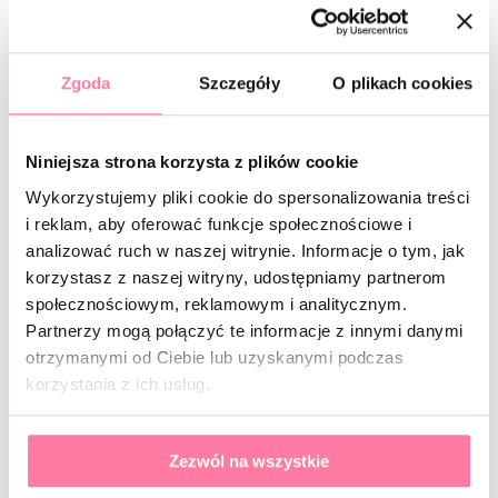
potrzebujecie do niej ŻADNYCH specjalnych
produktów!
To jest piękne! Dlatego też liczę, że pochwalicie
Zgoda
Szczegóły
O plikach cookies
się Waszymi efektami końcowymi!
Cmok, trzymam kciuki! ❤️‍🔥
Niniejsza strona korzysta z plików cookie
Wykorzystujemy pliki cookie do spersonalizowania treści
Step by step ➡️
Step kwiatek
i reklam, aby oferować funkcje społecznościowe i
analizować ruch w naszej witrynie. Informacje o tym, jak
🥰
korzystasz z naszej witryny, udostępniamy partnerom
społecznościowym, reklamowym i analitycznym.
Partnerzy mogą połączyć te informacje z innymi danymi
otrzymanymi od Ciebie lub uzyskanymi podczas
korzystania z ich usług.
Zezwól na wszystkie