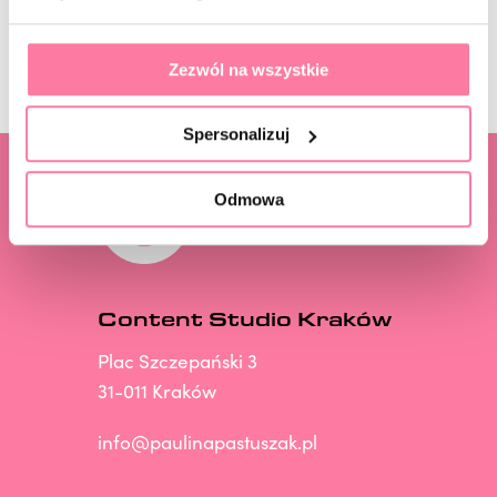
ZAPISZ SIĘ
Zezwól na wszystkie
Spersonalizuj
Odmowa
Content Studio Kraków
Plac Szczepański 3
31-011 Kraków
info@paulinapastuszak.pl