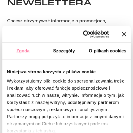
NEWSLETTERA
Chcesz otrzymywać informacje o promocjach,
eventach lub spotkaniach? Zapisz się do naszego
newslettera.
Zgoda
Szczegóły
O plikach cookies
Niniejsza strona korzysta z plików cookie
Wykorzystujemy pliki cookie do spersonalizowania treści
i reklam, aby oferować funkcje społecznościowe i
analizować ruch w naszej witrynie. Informacje o tym, jak
*
Wyrażam zgodę na przetwarzanie moich powyższych danych
korzystasz z naszej witryny, udostępniamy partnerom
osobowych w celach marketingowych przez firmę „PAULINA
społecznościowym, reklamowym i analitycznym.
PASTUSZAK” z siedzibą pod adresem: Plac Szczepański 3, 31-011
Kraków, NIP: 6772229289, w tym na przesyłanie informacji w
Partnerzy mogą połączyć te informacje z innymi danymi
postaci newslettera drogą elektroniczną na mój adres e-mail,
otrzymanymi od Ciebie lub uzyskanymi podczas
zgodnie z
Polityką prywatności
. Wiem, że w każdej chwili mogę
korzystania z ich usług.
wycofać zgodę.